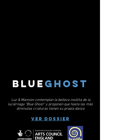
blue
ghost
Luz & Mannion contemplan la belleza insólita de la
luciérnaga “Blue Ghost” y proponen que hasta las más
diminutas criaturas tienen su propia danza
ver dossier