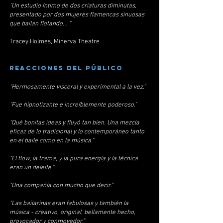
“Un estudio íntimo de dos criaturas diminutas,
presentado por dos mujeres flamencas sinuosas
que bailan flotando… ”
Tracey Holmes, Minerva Theatre
reacciones del público
“Hermosamente visceral y experimental a la vez.”
“Fue hipnotizante e increíblemente poderoso.”
“Qué bonitas ideas y fluyó tan bien. Una mezcla
eficaz de lo tradicional y lo contemporáneo tanto
en el baile como en la música.”
“El flow, la trama, y la pura energía y la técnica
eran un deleite.”
“Una compañía con mucho que decir.”
“Las bailarinas eran fabulosas y también la
música - creativo, original, bellamente hecho,
provocador y conmovedor.”