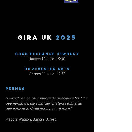
Gira UK
2025
Corn exchange newbury
Jueves 10 Julio, 19:30
Dorchester Arts
Viernes 11 Julio, 19:30
prensa
“Blue Ghost" es cautivadora de principio a fin. Más
que humanos, parecían ser criaturas efímeras,
que danzaban simplemente por danzar.”
Maggie Watson, Dancin’ Oxford