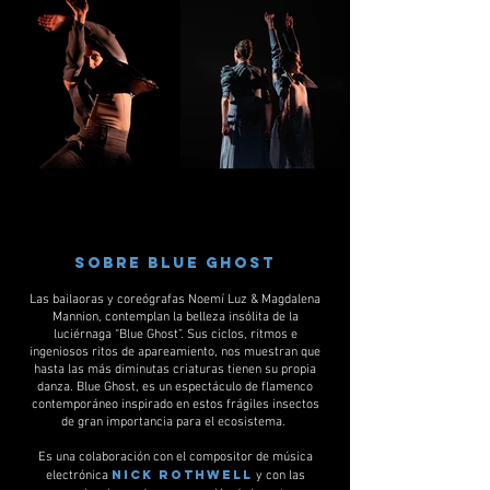
Sobre Blue Ghost
Las bailaoras y coreógrafas Noemí Luz & Magdalena
Mannion, contemplan la belleza insólita de la
luciérnaga “Blue Ghost”. Sus ciclos, ritmos e
ingeniosos ritos de apareamiento, nos muestran que
hasta las más diminutas criaturas tienen su propia
danza. Blue Ghost, es un espectáculo de flamenco
contemporáneo inspirado en estos frágiles insectos
de gran importancia para el ecosistema.
Es una colaboración con el compositor de música
Nick Rothwell
electrónica
y con las