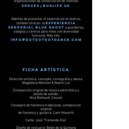
organizaciones de conservación de insectos
Xerces
Buglife UK
y
.
Además de presentar el espectáculo en teatros,
Experiencia
también ofrecen la
Sensorial Blue Ghost
a guarderías,
colegios y centros para niños con diversidad
funcional. Más info:
info@dotdotdo
tda
nce.com
ficha artística
Dirección artística, concepto, coreografía y danza:
Magdalena Mannion & Noemí Luz
Composición original de música electrónica y
diseño de sonido:
Nick Rothwell, Cassiel
Consejero de flamenco tradicional, composición
original
de flamenco y guitarra: Liam Howarth
Cante: José “Tremendo Hijo”
Diseño de vestuario: Belén de la Quintana